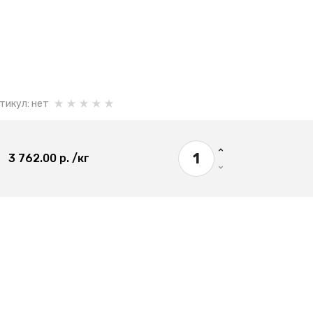
тикул:
нет
3 762.00
р.
/кг