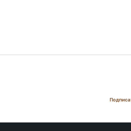
Подпишитесь !
Будьте в курсе акций и новинок нашего магазина
Подписа